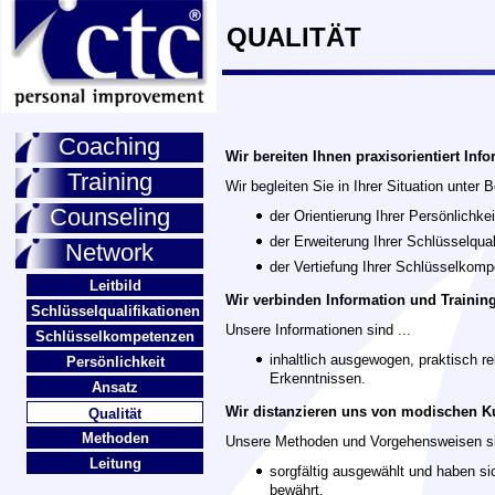
QUALITÄT
Coaching
Wir bereiten Ihnen praxisorientiert Inf
Training
Wir begleiten Sie in Ihrer Situation unte
Counseling
der Orientierung Ihrer Persönlichke
der Erweiterung Ihrer Schlüsselqual
Network
der Vertiefung Ihrer Schlüsselkom
Leitbild
Wir verbinden Information und Training
Schlüsselqualifikationen
Unsere Informationen sind ...
Schlüsselkompetenzen
inhaltlich ausgewogen, praktisch r
Persönlichkeit
Erkenntnissen.
Ansatz
Wir distanzieren uns von modischen Ku
Qualität
Methoden
Unsere Methoden und Vorgehensweisen si
Leitung
sorgfältig ausgewählt und haben si
bewährt.