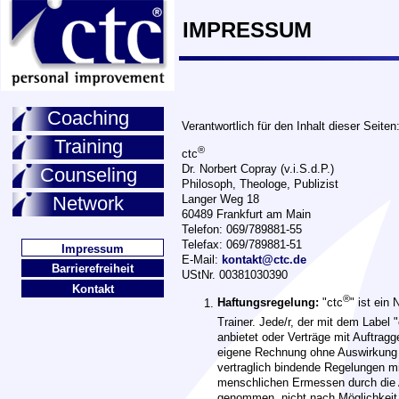
IMPRESSUM
Coaching
Verantwortlich für den Inhalt dieser Seiten
Training
®
ctc
Dr. Norbert Copray (v.i.S.d.P.)
Counseling
Philosoph, Theologe, Publizist
Network
Langer Weg 18
60489 Frankfurt am Main
Telefon: 069/789881-55
Telefax: 069/789881-51
Impressum
E-Mail:
kontakt@ctc.de
Barrierefreiheit
UStNr. 00381030390
Kontakt
®
Haftungsregelung:
"ctc
" ist ein
Trainer. Jede/r, der mit dem Label "
anbietet oder Verträge mit Auftragg
eigene Rechnung ohne Auswirkung fü
vertraglich bindende Regelungen mi
menschlichen Ermessen durch die A
genommen, nicht nach Möglichkeit 