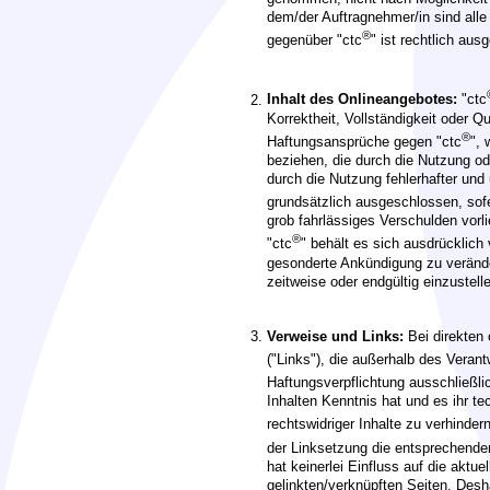
dem/der Auftragnehmer/in sind all
®
gegenüber "ctc
" ist rechtlich au
Inhalt des Onlineangebotes:
"ctc
Korrektheit, Vollständigkeit oder Qu
®
Haftungsansprüche gegen "ctc
", 
beziehen, die durch die Nutzung o
durch die Nutzung fehlerhafter und
grundsätzlich ausgeschlossen, sofe
grob fahrlässiges Verschulden vorli
®
"ctc
" behält es sich ausdrücklich
gesonderte Ankündigung zu verände
zeitweise oder endgültig einzustell
Verweise und Links:
Bei direkten 
("Links"), die außerhalb des Veran
Haftungsverpflichtung ausschließlic
Inhalten Kenntnis hat und es ihr t
rechtswidriger Inhalte zu verhindern
der Linksetzung die entsprechenden 
hat keinerlei Einfluss auf die aktue
gelinkten/verknüpften Seiten. Desha