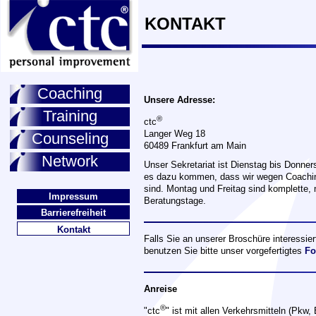
KONTAKT
Coaching
Unsere Adresse:
Training
®
ctc
Langer Weg 18
Counseling
60489 Frankfurt am Main
Network
Unser Sekretariat ist Dienstag bis Donne
es dazu kommen, dass wir wegen Coachings
sind. Montag und Freitag sind komplette,
Impressum
Beratungstage.
Barrierefreiheit
Kontakt
Falls Sie an unserer Broschüre interessie
benutzen Sie bitte unser vorgefertigtes
Fo
Anreise
®
"ctc
" ist mit allen Verkehrsmitteln (Pkw