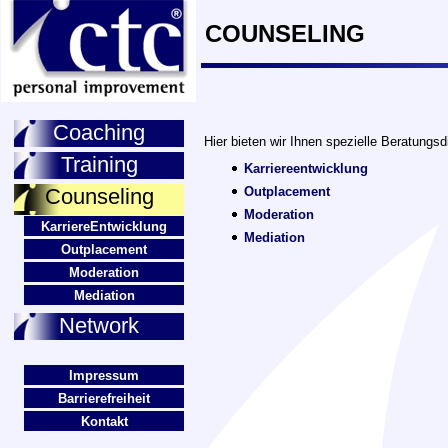
COUNSELING
Coaching
Hier bieten wir Ihnen spezielle Beratungsd
Training
Karriereentwicklung
Counseling
Outplacement
Moderation
KarriereEntwicklung
Mediation
Outplacement
Moderation
Mediation
Network
Impressum
Barrierefreiheit
Kontakt